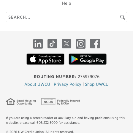
Help
Search
Searc
this
site
LinkedIn
TikTok
X
Instagram
Facebook
ROUTING NUMBER:
275979076
About UWCU
|
Privacy Policy
|
Shop UWCU
If you are using a screen reader or auxiliary aid and having problems using this
website, please call 608.232.5000 for assistance.
© 2026 UW Credit Union. All rights reserved.