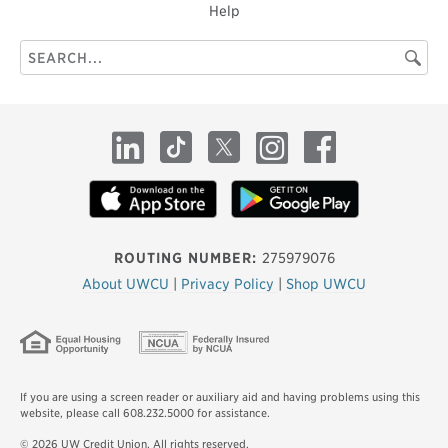
Help
Search
Searc
this
site
LinkedIn
TikTok
X
Instagram
Facebook
ROUTING NUMBER:
275979076
About UWCU
|
Privacy Policy
|
Shop UWCU
If you are using a screen reader or auxiliary aid and having problems using this
website, please call 608.232.5000 for assistance.
© 2026 UW Credit Union. All rights reserved.