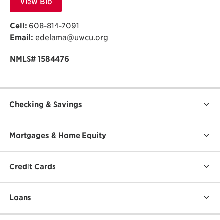
View Bio
Cell:
608-814-7091
Email:
edelama@uwcu.org
NMLS# 1584476
Checking & Savings
Mortgages & Home Equity
Credit Cards
Loans