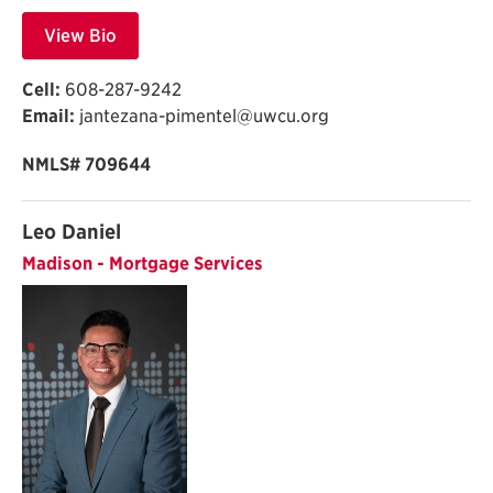
View Bio
Cell:
608-287-9242
Email:
jantezana-pimentel@uwcu.org
NMLS# 709644
Leo Daniel
Madison - Mortgage Services