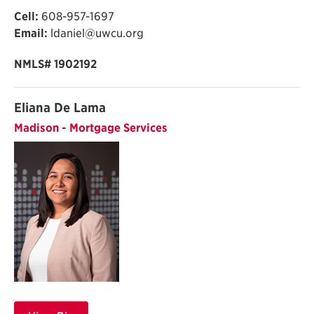
Cell:
608-957-1697
Email:
ldaniel@uwcu.org
NMLS#
1902192
Eliana De Lama
Madison - Mortgage Services