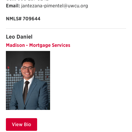
Email:
jantezana-pimentel@uwcu.org
NMLS# 709644
Leo Daniel
Madison - Mortgage Services
View Bio