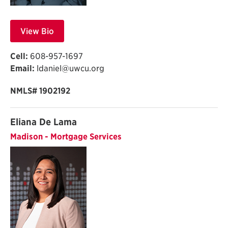
View Bio
Cell:
608-957-1697
Email:
ldaniel@uwcu.org
NMLS#
1902192
Eliana De Lama
Madison - Mortgage Services