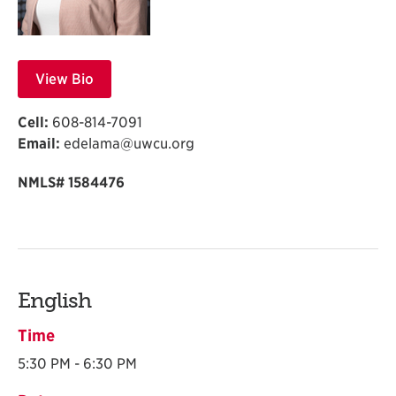
View Bio
Cell:
608-814-7091
Email:
edelama@uwcu.org
NMLS# 1584476
English
Time
5:30 PM - 6:30 PM